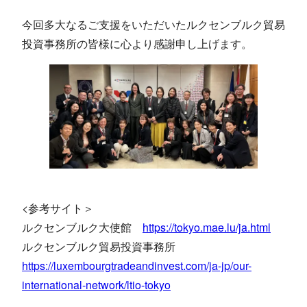
今回多大なるご支援をいただいたルクセンブルク貿易
投資事務所の皆様に心より感謝申し上げます。
<参考サイト＞
ルクセンブルク大使館
https://tokyo.mae.lu/ja.html
ルクセンブルク貿易投資事務所
https://luxembourgtradeandinvest.com/ja-jp/our-
international-network/ltio-tokyo