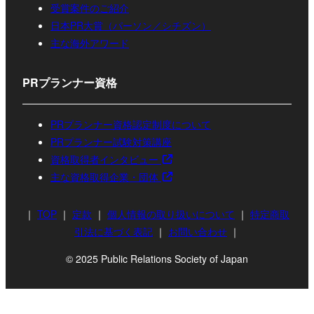
受賞案件のご紹介
日本PR大賞（パーソン／シチズン）
主な海外アワード
PRプランナー資格
PRプランナー資格認定制度について
PRプランナー試験対策講座
資格取得者インタビュー
主な資格取得企業・団体
｜
TOP
｜
定款
｜
個人情報の取り扱いについて
｜
特定商取
引法に基づく表記
｜
お問い合わせ
｜
© 2025 Public Relations Society of Japan