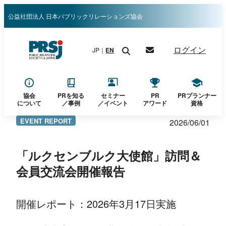
内
公益社団法人 日本パブリックリレーションズ協会
容
を
ログイン
JP｜
EN
ス
キ
ッ
プ
協会
PRを知る
セミナー
PR
PRプランナー
について
／
事例
／イベント
アワード
資格
EVENT REPORT
2026/06/01
「ルクセンブルク大使館」訪問＆
会員交流会開催報告
開催レポート：2026年3月17日実施