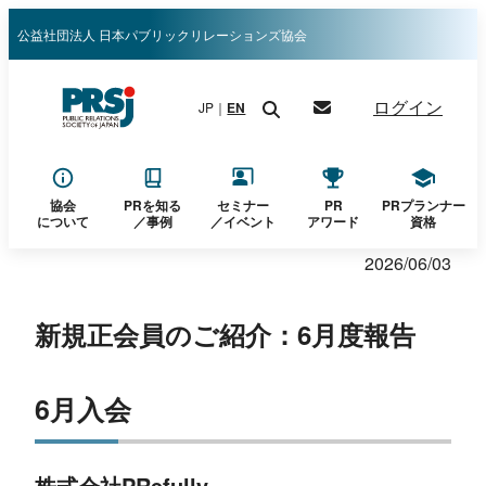
内
公益社団法人 日本パブリックリレーションズ協会
容
を
ログイン
JP｜
EN
ス
キ
ッ
プ
協会
PRを知る
セミナー
PR
PRプランナー
について
／
事例
／イベント
アワード
資格
2026/06/03
新規正会員のご紹介：6月度報告
6月入会
株式会社PRefully