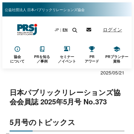
内
公益社団法人 日本パブリックリレーションズ協会
容
を
ログイン
JP｜
EN
ス
キ
ッ
プ
協会
PRを知る
セミナー
PR
PRプランナー
について
／
事例
／イベント
アワード
資格
2025/05/21
日本パブリックリレーションズ協
会会員誌 2025年5月号 No.373
5月号のトピックス