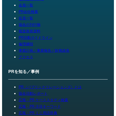
会員一覧
PR会社検索
役員一覧
協会の刊行物
報道発表資料
PR活動ガイドライン
倫理綱領
事業計画／事業報告／財務諸表
アクセス
PRを知る／事例
PR（パブリックリレーションズ）とは
協会活動レポート
広報・PR ケーススタディ検索
広報・PR 注目キーワード
広報・PR ミニ用語辞典