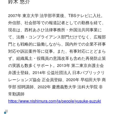
鈴木 悠介
2007年 東京大学 法学部卒業後、TBSテレビに入社。
外信部、社会部等での報道記者としての勤務を経て、
現在は、西村あさひ法律事務所・外国法共同事業に
て、法務・コンプライアンス部門だけでなく、広報部
門とも戦略的に協働しながら、国内外での企業不祥事
対応や訴訟案件等に従事。また、有事対応にとどまら
ず、組織風土・役職員の意識改革も含めた再発防止策
の実践も数多くサポート。2013年 第二東京弁護士会
弁護士登録。2014年 公益社団法人 日本パブリックリ
レーションズ協会 正会員登録、2020年 早稲田大学 商
学部 招聘講師、2022年 慶應義塾大学 法科大学院 非
常勤講師
https://www.nishimura.com/ja/people/yusuke-suzuki