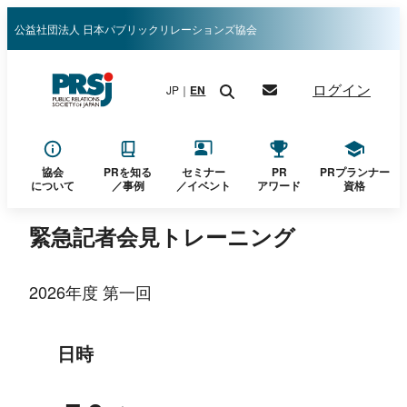
内
公益社団法人 日本パブリックリレーションズ協会
容
を
ログイン
JP｜
EN
ス
キ
ッ
プ
協会
PRを知る
セミナー
PR
PRプランナー
について
／
事例
／イベント
アワード
資格
緊急記者会見トレーニング
2026年度 第一回
日時