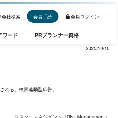
R会社検索
会員手続
会員
ログイン
アワード
PRプランナー資格
2025/10/10
される。検索連動型広告。
リスク・マネジメント（Risk Management）