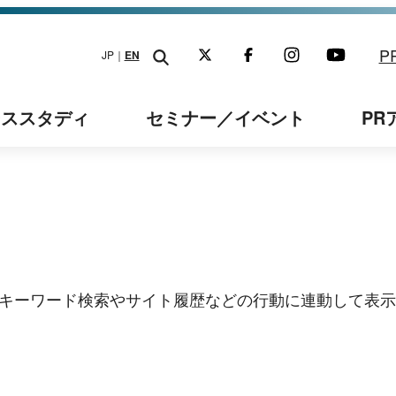
P
JP｜
EN
ーススタディ
セミナー
／イベント
PR
キーワード検索やサイト履歴などの行動に連動して表示