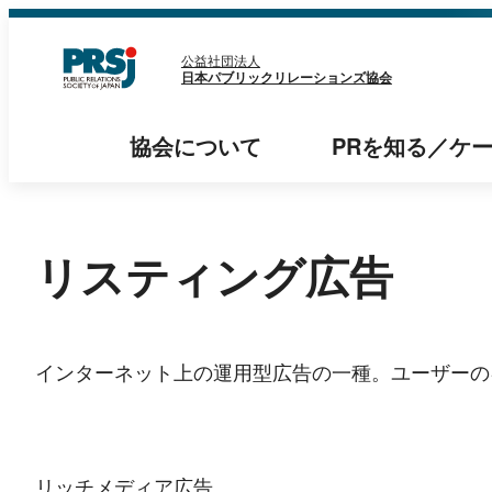
内
容
公益社団法人
日本パブリックリレーションズ協会
を
ス
協会
について
PRを知る
／
ケ
キ
ッ
プ
リスティング広告
インターネット上の運用型広告の一種。ユーザーの
リッチメディア広告