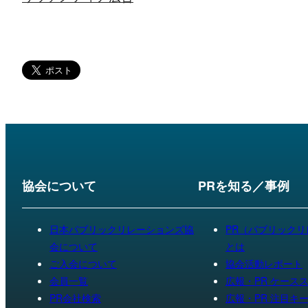
協会について
PRを知る／事例
日本パブリックリレーションズ協
PR（パブリック
会について
とは
ご入会について
協会活動レポート
会員一覧
広報・PR ケース
PR会社検索
広報・PR 注目キ