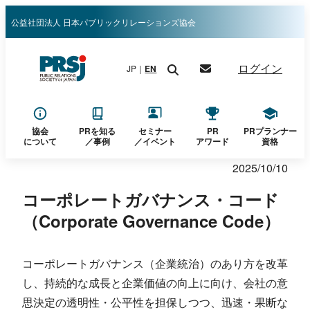
内
公益社団法人 日本パブリックリレーションズ協会
容
を
ログイン
JP｜
EN
ス
キ
ッ
プ
協会
PRを知る
セミナー
PR
PRプランナー
について
／
事例
／イベント
アワード
資格
2025/10/10
コーポレートガバナンス・コード
（Corporate Governance Code）
コーポレートガバナンス（企業統治）のあり方を改革
し、持続的な成長と企業価値の向上に向け、会社の意
思決定の透明性・公平性を担保しつつ、迅速・果断な