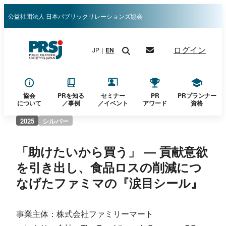
内
公益社団法人 日本パブリックリレーションズ協会
容
を
ログイン
JP｜
EN
ス
キ
ッ
プ
協会
PRを知る
セミナー
PR
PRプランナー
について
／
事例
／イベント
アワード
資格
2025
シルバー
「助けたいから買う」 ― 貢献意欲
を引き出し、食品ロスの削減につ
なげたファミマの『涙目シール』
事業主体：株式会社ファミリーマート