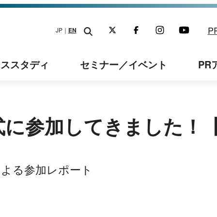
P
JP｜
EN
ーススタディ
セミナー
／イベント
PR
彰式に参加してきました！
」による参加レポート