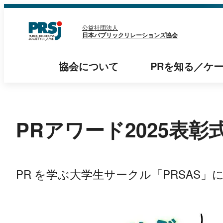
内
容
公益社団法人
日本パブリックリレーションズ協会
を
ス
協会
について
PRを知る
／
ケ
キ
ッ
プ
PRアワード2025表
PR を学ぶ大学生サークル「PRSAS