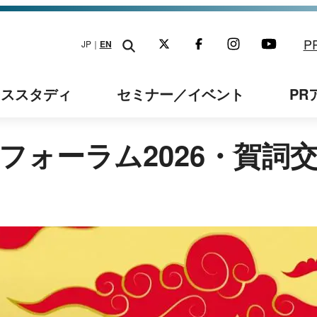
P
JP｜
EN
ーススタディ
セミナー
／イベント
PR
フォーラム2026・賀詞