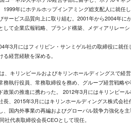
、1999年にホテルホップインアミング総支配人に就任
びサービス品質向上に取り組む。2001年から2004年に
として企業広報戦略、ブランド構築、メディアリレーシ
004年3月にはフィリピン・サンミゲル社の取締役に就任
ける経営経験を深める。
以降は、キリンビールおよびキリンホールディングスで経
常務執行役員、常務取締役を務め、グループ経営戦略や
ド政策の推進に携わった。 2012年3月にはキリンビー
社長、2015年3月にはキリンホールディングス株式会社
し、国内外事業の再編およびグローバル競争力強化を主
３月同社代表取締役会長CEOとして現任。