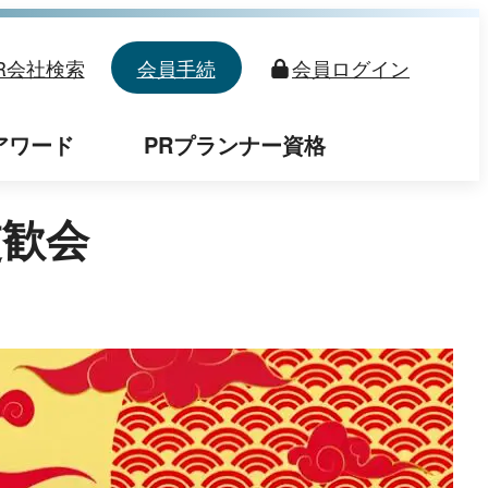
R会社検索
会員手続
会員
ログイン
アワード
PRプランナー資格
交歓会
日時
1.23
（金）
2026