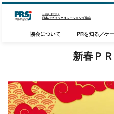
内
容
公益社団法人
日本パブリックリレーションズ協会
を
ス
協会
について
PRを知る
／
ケ
キ
ッ
新春ＰＲ
プ