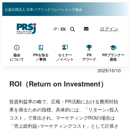
内
公益社団法人 日本パブリックリレーションズ協会
容
を
ログイン
JP｜
EN
ス
キ
ッ
プ
協会
PRを知る
セミナー
PR
PRプランナー
について
／
事例
／イベント
アワード
資格
2025/10/10
ROI（Return on Investment）
投資利益率の略で、広報・PR活動における費用対効
果を測るための指標。具体的には、「リターン÷投入
コスト」で算出され、マーケティングROIの場合は
「売上総利益÷マーケティングコスト」として計算さ