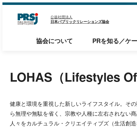
内
容
公益社団法人
日本パブリックリレーションズ協会
を
ス
協会
について
PRを知る
／
ケ
キ
ッ
プ
LOHAS（Lifestyles Of 
健康と環境を重視した新しいライフスタイル。その
ら無理や無駄を省く、宗教や人種に左右されない商
人々をカルチュラル・クリエイティブズ（生活創造