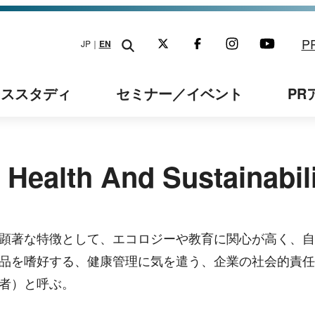
P
JP｜
EN
ーススタディ
セミナー
／イベント
PR
Health And Sustainabil
顕著な特徴として、エコロジーや教育に関心が高く、自
品を嗜好する、健康管理に気を遣う、企業の社会的責任
者）と呼ぶ。