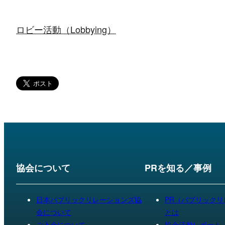
ロビー活動（Lobbying）
協会について
PRを知る／事例
日本パブリックリレーションズ協
PR（パブリック
会について
とは
ご入会について
協会活動レポート