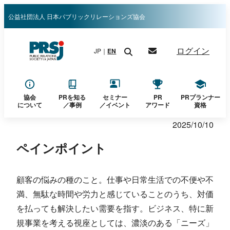
内
公益社団法人 日本パブリックリレーションズ協会
容
を
ログイン
JP｜
EN
ス
キ
ッ
プ
協会
PRを知る
セミナー
PR
PRプランナー
について
／
事例
／イベント
アワード
資格
2025/10/10
ペインポイント
顧客の悩みの種のこと。仕事や日常生活での不便や不
満、無駄な時間や労力と感じていることのうち、対価
を払っても解決したい需要を指す。ビジネス、特に新
規事業を考える視座としては、濃淡のある「ニーズ」