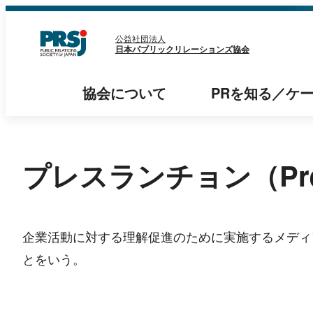
内
容
公益社団法人
日本パブリックリレーションズ協会
を
ス
協会
について
PRを知る
／
ケ
キ
ッ
プ
プレスランチョン（Pres
企業活動に対する理解促進のために実施するメディ
とをいう。