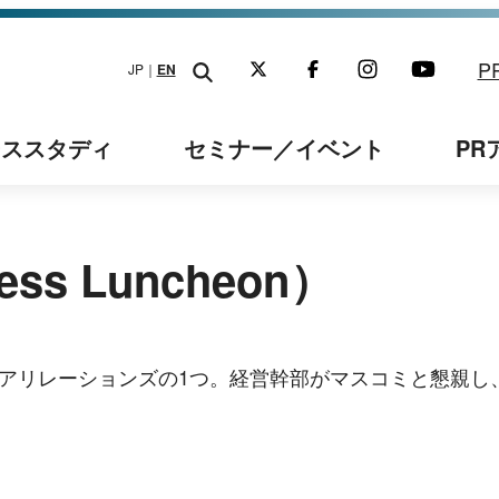
P
JP｜
EN
ーススタディ
セミナー
／イベント
PR
s Luncheon）
アリレーションズの1つ。経営幹部がマスコミと懇親し