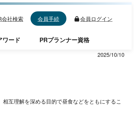
R会社検索
会員手続
会員
ログイン
アワード
PRプランナー資格
2025/10/10
、相互理解を深める目的で昼食などをともにするこ