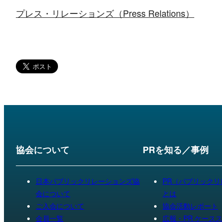
プレス・リレーションズ（Press Relations）
協会について
PRを知る／事例
日本パブリックリレーションズ協
PR（パブリック
会について
とは
ご入会について
協会活動レポート
会員一覧
広報・PR ケース