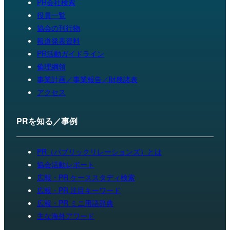
PR会社検索
役員一覧
協会の刊行物
報道発表資料
PR活動ガイドライン
倫理綱領
事業計画／事業報告／財務諸表
アクセス
PRを知る／事例
PR（パブリックリレーションズ）とは
協会活動レポート
広報・PR ケーススタディ検索
広報・PR 注目キーワード
広報・PR ミニ用語辞典
主な海外アワード