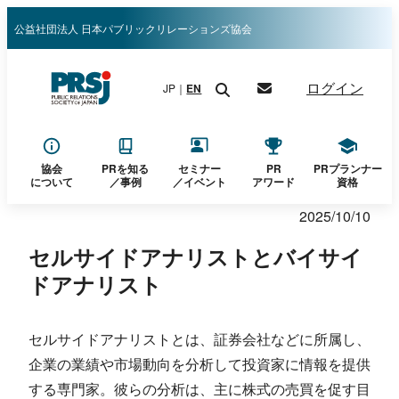
内
公益社団法人 日本パブリックリレーションズ協会
容
を
ログイン
JP｜
EN
ス
キ
ッ
プ
協会
PRを知る
セミナー
PR
PRプランナー
について
／
事例
／イベント
アワード
資格
2025/10/10
セルサイドアナリストとバイサイ
ドアナリスト
セルサイドアナリストとは、証券会社などに所属し、
企業の業績や市場動向を分析して投資家に情報を提供
する専門家。彼らの分析は、主に株式の売買を促す目