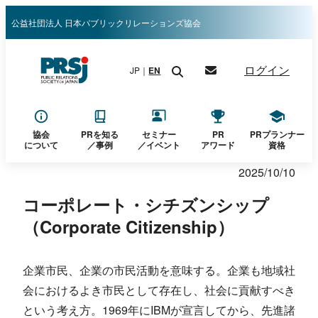
内
公益社団法人 日本パブリックリレーションズ協会
容
を
ログイン
JP｜
EN
ス
キ
ッ
プ
協会
PRを知る
セミナー
PR
PRプランナー
について
／
事例
／イベント
アワード
資格
2025/10/10
コーポレート・シチズンシップ
（Corporate Citizenship）
企業市民、企業の市民活動を意味する。企業も地域社
会におけるよき市民として存在し、社会に貢献すべき
という考え方。1969年にIBMが宣言してから、先進諸