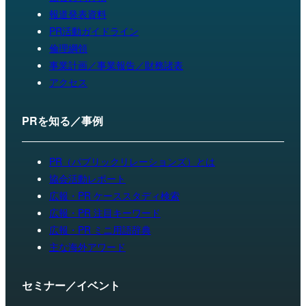
報道発表資料
PR活動ガイドライン
倫理綱領
事業計画／事業報告／財務諸表
アクセス
PRを知る／事例
PR（パブリックリレーションズ）とは
協会活動レポート
広報・PR ケーススタディ検索
広報・PR 注目キーワード
広報・PR ミニ用語辞典
主な海外アワード
セミナー／イベント