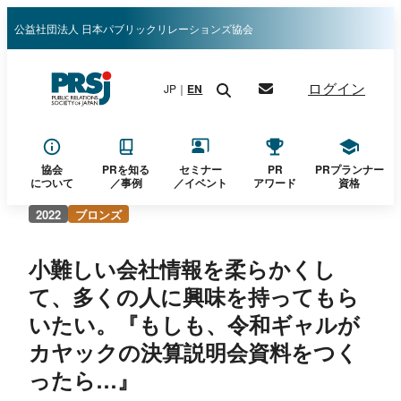
内
公益社団法人 日本パブリックリレーションズ協会
容
を
ログイン
JP｜
EN
ス
キ
ッ
プ
協会
PRを知る
セミナー
PR
PRプランナー
について
／
事例
／イベント
アワード
資格
2022
ブロンズ
小難しい会社情報を柔らかくし
て、多くの人に興味を持ってもら
いたい。『もしも、令和ギャルが
カヤックの決算説明会資料をつく
ったら…』