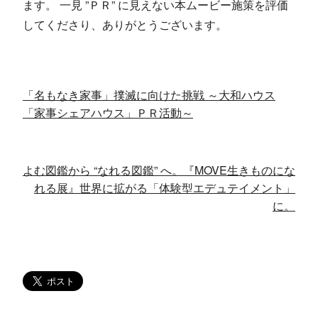
ます。 一見 ”ＰＲ” に見えない本ムービー施策を評価
してくださり、ありがとうございます。
「名もなき家事」撲滅に向けた挑戦 ～大和ハウス
「家事シェアハウス」ＰＲ活動～
よむ図鑑から “なれる図鑑” へ。『MOVE生きものにな
れる展』世界に拡がる「体験型エデュテイメント」
に。