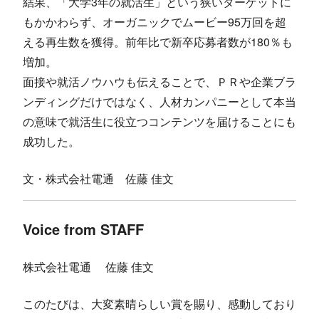
結果、「大学3年の就活生」という狭いターゲットに
もかかわらず、オーガニックでムービー95万回を超
える再生数を獲得。前年比で新卒応募者数が180％も
増加。
面接や就活ノウハウも伝えることで、ＰＲや企業ブラ
ンディングだけではなく、人材カンパニーとして本当
の意味で就活生に役立つコンテンツを届けることにも
成功した。
文・株式会社電通 佐藤 佳文
Voice from STAFF
株式会社電通 佐藤 佳文
このたびは、大変素晴らしい賞を賜り、感動しており