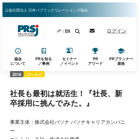
内
公益社団法人 日本パブリックリレーションズ協会
容
を
ログイン
JP｜
EN
ス
キ
ッ
プ
協会
PRを知る
セミナー
PR
PRプランナー
について
／
事例
／イベント
アワード
資格
2018
ゴールド
社長も最初は就活生！『社長、新
卒採用に挑んでみた。』
事業主体：株式会社パソナ パソナキャリアカンパニ
ー