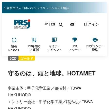
内
公益社団法人 日本パブリックリレーションズ協会
容
を
ログイン
JP｜
EN
ス
キ
ッ
プ
協会
PRを知る
セミナー
PR
PRプランナー
について
／
事例
／イベント
アワード
資格
2023
ゴールド
守るのは、頭と地球。HOTAMET
事業主体：甲子化学工業／猿払村／TBWA
HAKUHODO
エントリー会社：甲子化学工業／猿払村／TBWA
HAKUHODO